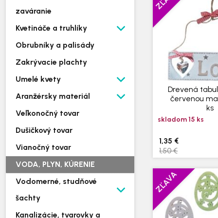
zaváranie
Kvetináče a truhlíky
Obrubníky a palisády
Zakrývacie plachty
Umelé kvety
Drevená tabuľ
Aranžérsky materiál
červenou mašl
ks
Veľkonočný tovar
skladom 15 ks
Dušičkový tovar
1,35 €
Vianočný tovar
1,50 €
VODA, PLYN, KÚRENIE
ZĽAVA
Vodomerné, studňové
šachty
Kanalizácie, tvarovky a