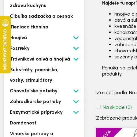
Nájdete tu naprí
zdravú kuchyňu
hnojivá a 
Cibuľka sadzačka a cesnak
osivá a su
kvetináče
Tieniaca tkanina
kanalizač
Hnojivá
vodoinšta
záhradné
Postreky
chovateľs
sezónny a
Trávnikové osivá a hnojivá
Ponuka sa prie
Substráty, pareniská,
produkty.
vosky, stimulátory
Chovateľské potreby
Zoradiť podľa:
Ná
Záhradkárske potreby
Na sklade
(0)
Enzymatické prípravky
Zobrazené produ
Domácnosť
ZĽAVA
Vinárske potreby a