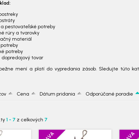
klad:
postreky
bstráty
 a pestovateľské potreby
né rúry a tvarovky
lačný materiál
 potreby
ké potreby
 dopredajový tovar
bežne mení a platí do vypredania zásob. Sledujte túto kat
zov
Cena
Dátum pridania
Odporúčané poradie
kty
1 - 7
z celkových
7
ZĽAVA
ZĽAVA