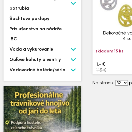
potrubia
Šachtové poklopy
Príslušenstvo na nádrže
Dekoračné va
4 ks
IBC
Voda a vykurovanie
skladom 15 ks
Guľové kohúty a ventily
1,- €
Vodovodné batérie/séria
1,15 €
Na stranu:
p