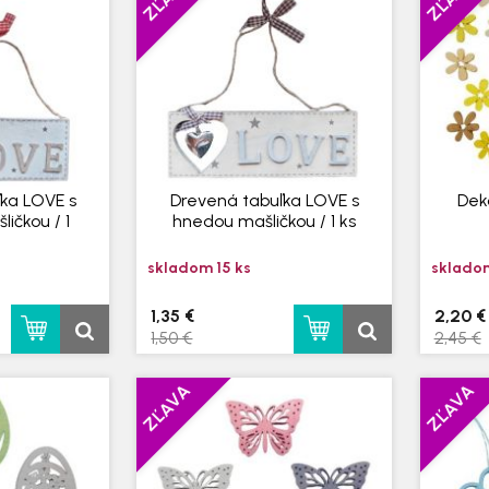
ka LOVE s
Drevená tabuľka LOVE s
Dek
ičkou / 1
hnedou mašličkou / 1 ks
skladom 15 ks
skladom
1,35 €
2,20 €
1,50 €
2,45 €
ZĽAVA
ZĽAVA