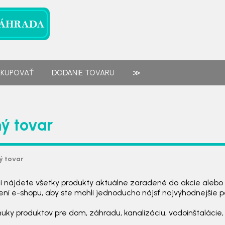
AKUPOVAŤ
DODANIE TOVARU
≫
ý tovar
ý tovar
rii nájdete všetky produkty aktuálne zaradené do akcie aleb
ení e-shopu, aby ste mohli jednoducho nájsť najvýhodnejšie 
nuky produktov pre dom, záhradu, kanalizáciu, vodoinštalácie