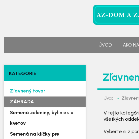
ÚVOD
AKO N
KATEGÓRIE
Zľavnen
Zľavnený tovar
Úvod
Zľavnen
ZÁHRADA
Semená zeleniny, byliniek a
V tejto kategó
všetkých oddel
kvetov
Vyberte si z po
Semená na klíčky pre