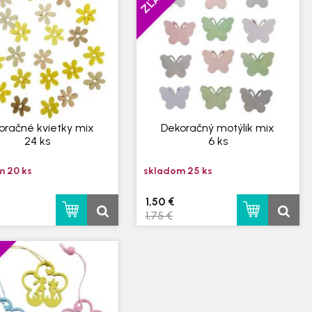
oračné kvietky mix
Dekoračný motýlik mix
24 ks
6 ks
 20 ks
skladom 25 ks
1,50 €
1,75 €