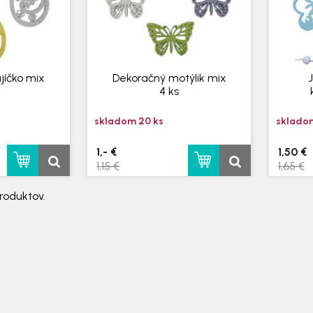
jíčko mix
Dekoračný motýlik mix
4 ks
skladom 20 ks
skladom
1,- €
1,50 €
1,15 €
1,65 €
roduktov.