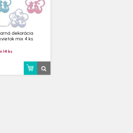
Jarná dekorácia
kvietok mix 4 ks
 14 ks