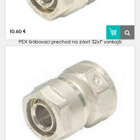
10,60 €
PEX šróbovací prechod na závit 32x1" vonkajší
skladom