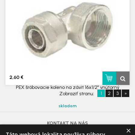
2,60 €
PEX šróbovacie koleno na závit 16x1/2" vnútorný
1
2
3
»
Zobraziť stranu:
skladom
KONTAKT NA NÁS
×
azdomazahrada@gmail.com
Táto webová lokalita používa súbory