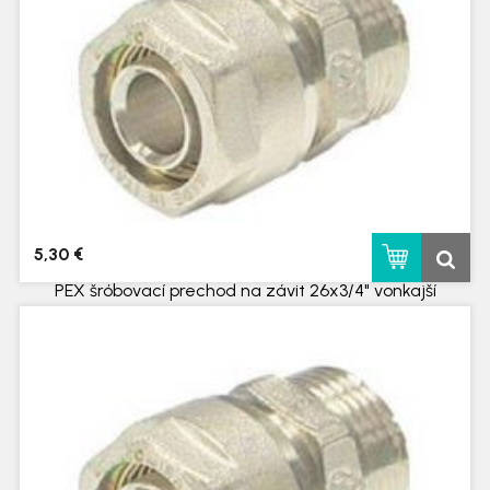
5,30 €
PEX šróbovací prechod na závit 26x3/4" vonkajší
skladom