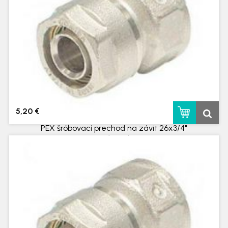
5,20 €
PEX šróbovací prechod na závit 26x3/4"
vnútorný
skladom