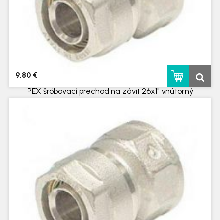
9,80 €
PEX šróbovací prechod na závit 26x1" vnútorný
skladom