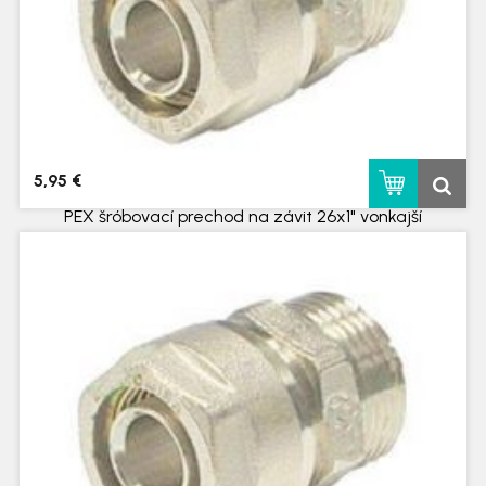
5,95 €
PEX šróbovací prechod na závit 26x1" vonkajší
skladom