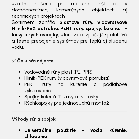
kvalitné riešenia pre moderné inštalácie v
domácnostiach, komerčných objektoch aj
technických projektoch.
Sortiment zahŕňa
plastové rúry, viacvrstvové
Hliník-PEX potrubia, PERT rúry, spojky, kolená, T-
kusy a rýchlospojky
, ktoré zabezpečujú spoľahlivé
a tesné prepojenie systémov pre teplú aj studenú
vodu.
✅ Čo u nás nájdete
Vodovodné rúry plast (PE, PPR)
Hliník-PEX rúry (viacvrstvové potrubia)
PERT rúry na kúrenie a podlahové
vykurovanie
Spojky, kolená, T-kusy a tvarovky
Rýchlospojky pre jednoduchú montáž
Výhody rúr a spojok
Univerzálne použitie – voda, kúrenie,
chladenie