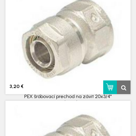
3,20 €
PEX šróbovací prechod na závit 20x3/4"
vnútorný
skladom