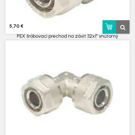
5,70 €
PEX šróbovací prechod na závit 32x1" vnútorný
skladom