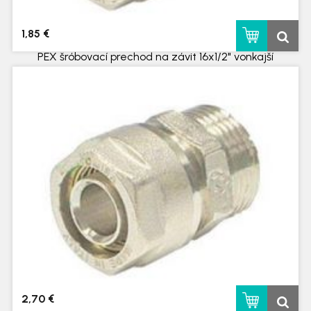
1,85 €
PEX šróbovací prechod na závit 16x1/2" vonkajší
skladom
2,70 €