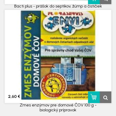
Bacti plus - prášok do septikov, žúmp a čističiek
100 g
skladom
2,60 €
Zmes enzýmov pre domové ČOV 100 g -
biologický prípravok