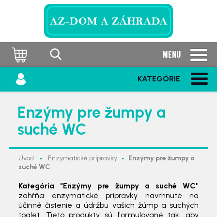
MENU
KATEGÓRIE
Enzýmy pre žumpy a
suché WC
Úvod
Enzymatické prípravky
Enzýmy pre žumpy a
suché WC
Kategória "Enzýmy pre žumpy a suché WC"
zahŕňa enzymatické prípravky navrhnuté na
účinné čistenie a údržbu vašich žúmp a suchých
toalet. Tieto produkty sú formulované tak, aby