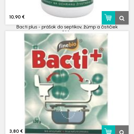
10,90 €
Bacti plus - prášok do septikov, žúmp a čističiek
500g
skladom
3,80 €