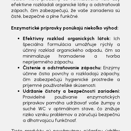
efektívne rozkladali organické látky a odstraňovali
zápach, čím zabezpečujú, že vaše zariadenia sú
čisté, bezpečné a plne funkčné.
Enzymatické prípravky ponúkajú niekoľko výhod:
Efektívny rozklad organických látok:
Ich
špeciálna formulácia umožňuje rýchly a
účinný rozklad organického odpadu, čím sa
minimalizuje hromadenie a tvorba
nepríjemného zápachu.
Čistenie a odstraňovanie zápachu:
Enzýmy
účinne čistia povrchy a rozkladajú zápachy,
čím zabezpečujú hygienické prostredie a
príjemné používateľské skúsenosti.
Udržanie čistoty a bezpečnosti zariadení:
Pravidelné používanie enzymatických
prípravkov pomáha udržiavať vaše žumpy a
suché WC v optimálnom stave, čo znižuje
riziko vzniku problémov a záručujú bezpečnú
a dlhotrvajúcu funkčnosť.
Tieto produkty sú nevyhnutnou súčasťou údržby