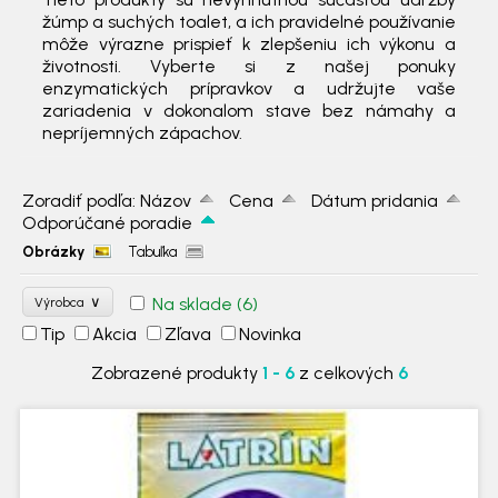
žúmp a suchých toalet, a ich pravidelné používanie
môže výrazne prispieť k zlepšeniu ich výkonu a
životnosti. Vyberte si z našej ponuky
enzymatických prípravkov a udržujte vaše
zariadenia v dokonalom stave bez námahy a
nepríjemných zápachov.
Zoradiť podľa:
Názov
Cena
Dátum pridania
Odporúčané poradie
Obrázky
Tabuľka
∨
Na sklade
(6)
Výrobca
Tip
Akcia
Zľava
Novinka
Zobrazené produkty
1 - 6
z celkových
6