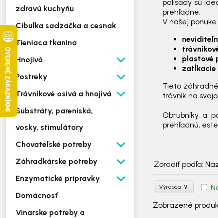
palisády sú id
zdravú kuchyňu
prehľadne.
V našej ponuke
Cibuľka sadzačka a cesnak
neviditeľ
Tieniaca tkanina
trávnikov
plastové 
Hnojivá
zatĺkacie
Postreky
Tieto záhradné
Trávnikové osivá a hnojivá
trávnik na svoj
Substráty, pareniská,
Obrubníky a p
prehľadnú, est
vosky, stimulátory
Chovateľské potreby
Záhradkárske potreby
Zoradiť podľa:
Ná
Enzymatické prípravky
∨
N
Výrobca
Domácnosť
Zobrazené produ
Vinárske potreby a