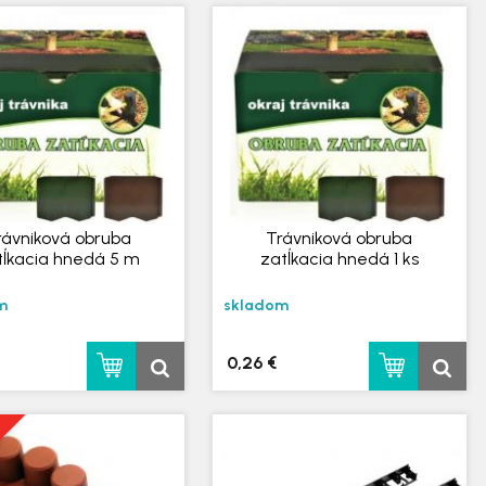
rávniková obruba
Trávniková obruba
tĺkacia hnedá 5 m
zatĺkacia hnedá 1 ks
m
skladom
0,26 €