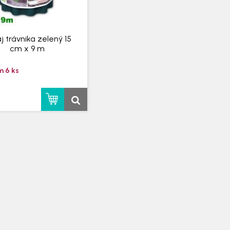
j trávnika zelený 15
cm x 9 m
 6 ks