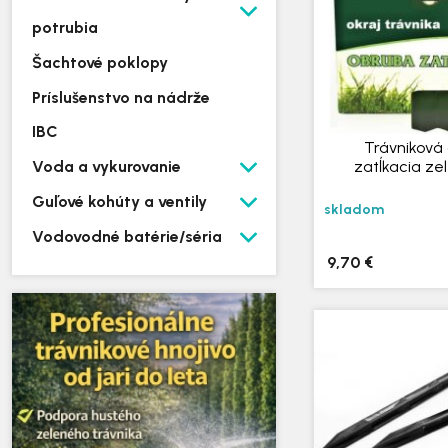
potrubia
Šachtové poklopy
Príslušenstvo na nádrže
IBC
Trávniková
Voda a vykurovanie
zatĺkacia ze
Guľové kohúty a ventily
skladom
Vodovodné batérie/séria
9,70 €