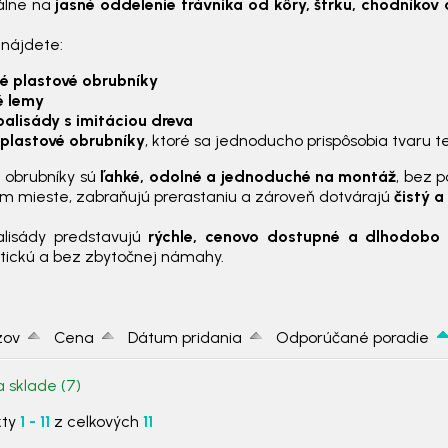
eálne na
jasné oddelenie trávnika od kôry, štrku, chodníkov
 nájdete:
né plastové obrubníky
é lemy
palisády s imitáciou dreva
 plastové obrubníky
, ktoré sa jednoducho prispôsobia tvaru t
 obrubníky sú
ľahké, odolné a jednoduché na montáž
, bez 
om mieste, zabraňujú prerastaniu a zároveň dotvárajú
čistý 
alisády predstavujú
rýchle, cenovo dostupné a dlhodobo 
etickú a bez zbytočnej námahy.
zov
Cena
Dátum pridania
Odporúčané poradie
a sklade
(7)
kty
1 - 11
z celkových
11