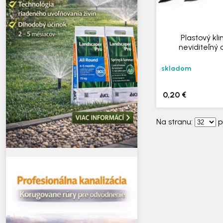
Plastový kli
neviditeľný 
skladom
0,20 €
Na stranu:
p