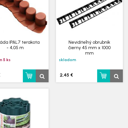
sáda IPAL7 terakota
Neviditeľný obrubník
- 4,05 m
čierny 45 mm x 1000
mm
 5 ks
skladom
€
2,45 €