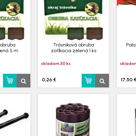
 obruba
Trávniková obruba
Pali
lená 5 m
zatĺkacia zelená 1 ks
skladom 30 ks
skladom
0,26 €
17,50 