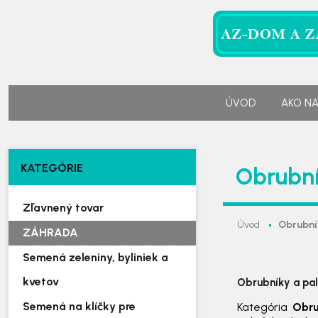
ÚVOD
AKO N
KATEGÓRIE
Obrubní
Zľavnený tovar
Úvod
Obrubní
ZÁHRADA
Semená zeleniny, byliniek a
kvetov
Obrubníky a pali
Semená na klíčky pre
Kategória
Obru