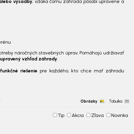
 alebo výsadby
, vďaka čomu záhrada pôsobí upravene a
erénu
potreby náročných stavebných úprav. Pomáhajú udržiavať
a upravený vzhľad záhrady
.
funkčné riešenie
pre každého, kto chce mať záhradu
Obrázky
Tabuľka
Tip
Akcia
Zľava
Novinka