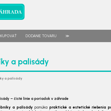
AKUPOVAŤ
DODANIE TOVARU
≫
ky a palisády
ky a palisády
sády – čisté línie a poriadok v záhrade
bníky a palisády
ponúka
praktické a estetické riešenia 