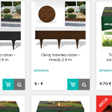
a ratan -
Okraj trávnika ratan -
T
2,4 m
hnedý 2,4 m
za
skladom
sklado
8,- €
9,70 €
AKCIA