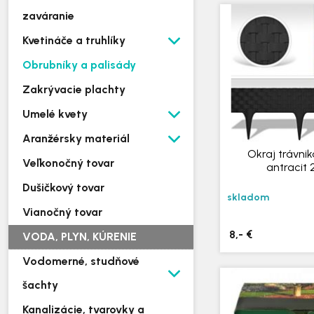
zaváranie
Kvetináče a truhlíky
Obrubníky a palisády
Zakrývacie plachty
Umelé kvety
Aranžérsky materiál
Okraj trávnik
Veľkonočný tovar
antracit 
Dušičkový tovar
skladom
Vianočný tovar
8,- €
VODA, PLYN, KÚRENIE
Vodomerné, studňové
šachty
Kanalizácie, tvarovky a