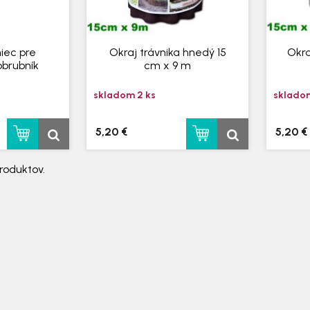
niec pre
Okraj trávnika hnedý 15
Okra
obrubník
cm x 9 m
skladom 2 ks
skladom
5,20 €
5,20 €
roduktov.