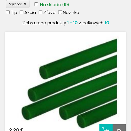
∨
Na sklade
(10)
Výrobca
Tip
Akcia
Zľava
Novinka
Zobrazené produkty
1 - 10
z celkových
10
2,20 €