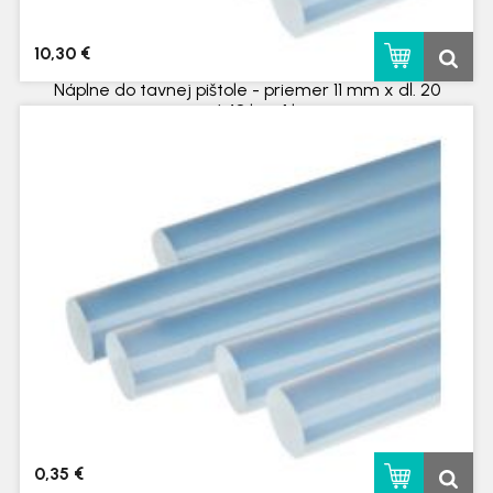
10,30 €
Náplne do tavnej pištole - priemer 11 mm x dĺ. 20
cm / 48 ks - 1 kg
skladom
0,35 €