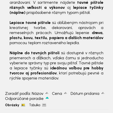
aranžovaní. V sortimente nájdete
tavné pištole
rôznych veľkostí a výkonov
aj
lepiace tyčinky
(náplne)
prispôsobené rôznym typom pištolí.
Lepiace tavné pištole
sú obľúbeným nástrojom pri
kreatívnej tvorbe, dekorovaní, opravách a
remeselných prácach. Umožňujú lepenie
dreva,
plastu, kovu, textilu, papiera a ďalších materiálov
pomocou teplom roztaveného lepidla.
Náplne do tavných pištolí
sú dostupné v rôznych
priemeroch a dĺžkach, vďaka čomu si jednoducho
vyberiete správny typ pre svoju pištoľ. Tavné pištole
a lepiace tyčinky sú
ideálnou voľbou pre hobby
tvorcov aj profesionálov
, ktorí potrebujú pevné a
rýchle spojenie materiálov.
Zoradiť podľa:
Názov
Cena
Dátum pridania
Odporúčané poradie
Obrázky
Tabuľka