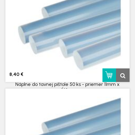
8,40 €
Náplne do tavnej pištole 50 ks - priemer 11mm x
dĺ.10 cm
skladom