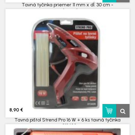
Tavná tyčinka priemer 11 mm x dĺ. 30 cm -
predaj na ks
skladom
8,90 €
Tavná pištol Strend Pro 16 W + 6 ks tavná tyčinka
- 213429