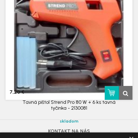
skladom
7,20 €
Tavná pištol Strend Pro 80 W + 6 ks tavná
tyčinka - 2130081
skladom
KONTAKT NA NÁS