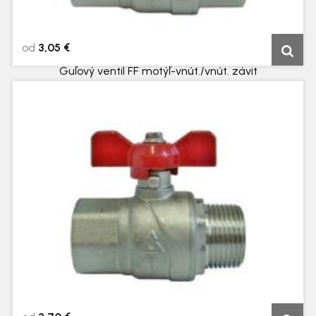
od
3,05 €
Guľový ventil FF motýľ-vnút./vnút. závit
5 dní