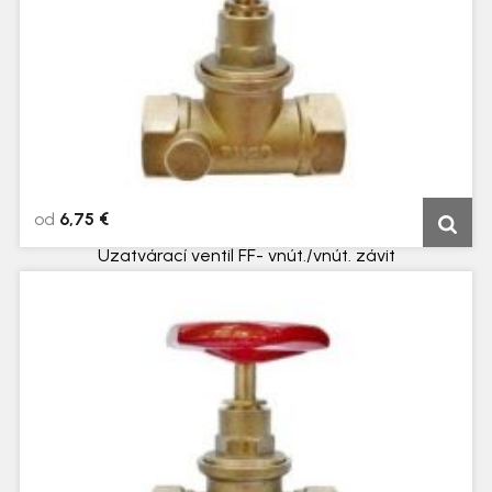
od
6,75 €
Uzatvárací ventil FF- vnút./vnút. závit
5 dní