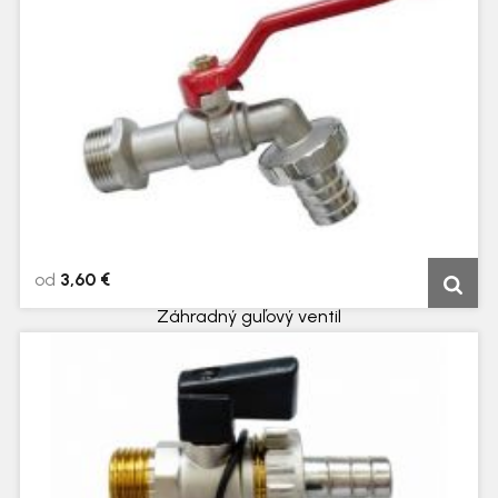
od
3,60 €
Záhradný guľový ventil
5 dní