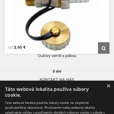
od
2,60 €
Guľový ventil s pákou
5 dní
KONTAKT NA NÁS
×
azdomazahrada@gmail.com
Táto webová lokalita používa súbory
Voda, Plyn, Kúrenie, Poklopy:
0915 625 310
cookie.
Záhrada:
0948 071 337
Táto webová lokalita používa súbory cookie na zlepšenie
používateľskej skúsenosti. Používaním našej webovej lokality
vyjadrujete súhlas s používaním všetkých súborov cookie v súlade s