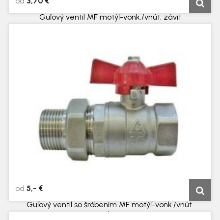
od
3,70 €
Guľový ventil MF motýľ-vonk./vnút. závit
5 dní
od
5,- €
Guľový ventil so šróbením MF motýľ-vonk./vnút.
závit