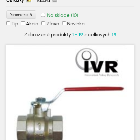
Obrázky
Tabuľka
∨
Na sklade
(10)
Parametre
Tip
Akcia
Zľava
Novinka
Zobrazené produkty
1 - 19
z celkových
19