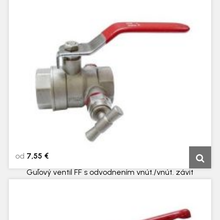
5 dní
od
7,55 €
Guľový ventil FF s odvodnením vnút./vnút. závit
5 dní