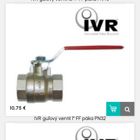
skladom
10,75 €
IVR guľový ventil 1" FF páka PN32
skladom