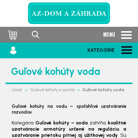
MENU
KATEGÓRIE
Guľové kohúty voda
Úvod
Guľové kohúty a ventily
Guľové kohúty voda
Guľové kohúty na vodu – spoľahlivé uzatváranie
rozvodov
Kategória
Guľové kohúty – voda
zahŕňa
kvalitné
uzatváracie armatúry určené na reguláciu a
uzatváranie prietoku pitnej aj úžitkovej vody
. Sú