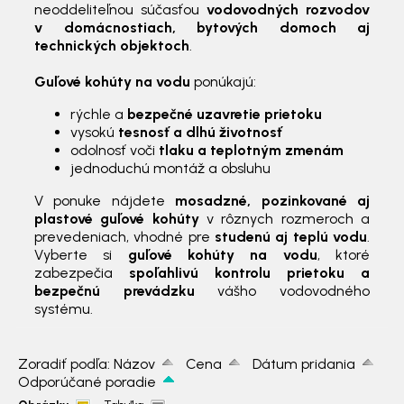
neoddeliteľnou súčasťou
vodovodných rozvodov
v domácnostiach, bytových domoch aj
technických objektoch
.
Guľové kohúty na vodu
ponúkajú:
rýchle a
bezpečné uzavretie prietoku
vysokú
tesnosť a dlhú životnosť
odolnosť voči
tlaku a teplotným zmenám
jednoduchú montáž a obsluhu
V ponuke nájdete
mosadzné, pozinkované aj
plastové guľové kohúty
v rôznych rozmeroch a
prevedeniach, vhodné pre
studenú aj teplú vodu
.
Vyberte si
guľové kohúty na vodu
, ktoré
zabezpečia
spoľahlivú kontrolu prietoku a
bezpečnú prevádzku
vášho vodovodného
systému.
Zoradiť podľa:
Názov
Cena
Dátum pridania
Odporúčané poradie