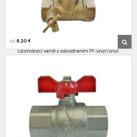
od
8,20 €
Uzatvárací ventil s odvodnením FF-vnút./vnút.
závit
5 dní