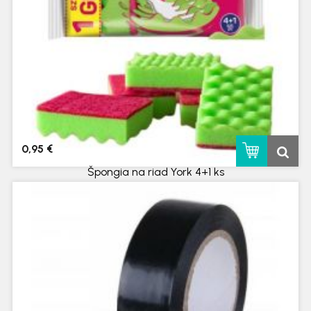
0,95 €
Špongia na riad York 4+1 ks
skladom