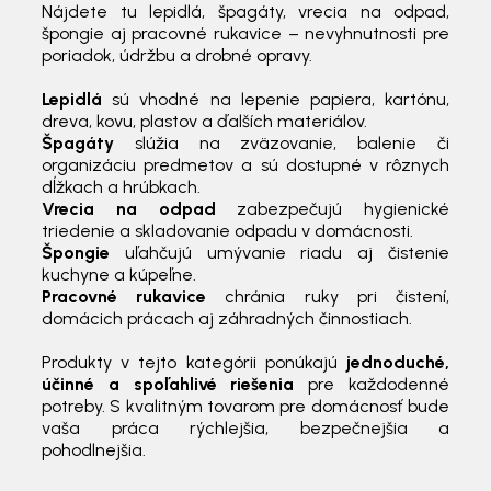
Nájdete tu lepidlá, špagáty, vrecia na odpad,
špongie aj pracovné rukavice – nevyhnutnosti pre
poriadok, údržbu a drobné opravy.
Lepidlá
sú vhodné na lepenie papiera, kartónu,
dreva, kovu, plastov a ďalších materiálov.
Špagáty
slúžia na zväzovanie, balenie či
organizáciu predmetov a sú dostupné v rôznych
dĺžkach a hrúbkach.
Vrecia na odpad
zabezpečujú hygienické
triedenie a skladovanie odpadu v domácnosti.
Špongie
uľahčujú umývanie riadu aj čistenie
kuchyne a kúpeľne.
Pracovné rukavice
chránia ruky pri čistení,
domácich prácach aj záhradných činnostiach.
Produkty v tejto kategórii ponúkajú
jednoduché,
účinné a spoľahlivé riešenia
pre každodenné
potreby. S kvalitným tovarom pre domácnosť bude
vaša práca rýchlejšia, bezpečnejšia a
pohodlnejšia.