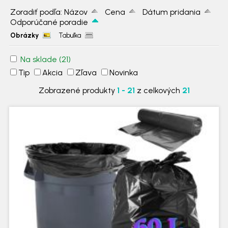
Zoradiť podľa:
Názov
Cena
Dátum pridania
Odporúčané poradie
Obrázky
Tabuľka
Na sklade
(21)
Tip
Akcia
Zľava
Novinka
Zobrazené produkty
1 - 21
z celkových
21