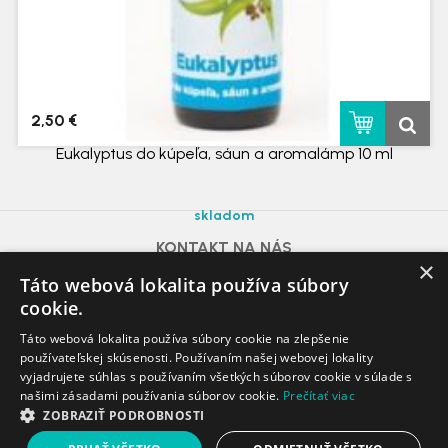
2,50 €
Eukalyptus do kúpeľa, sáun a aromalámp 10 ml
skladom
KONTAKT NA NÁS
×
azdomazahrada@gmail.com
Táto webová lokalita používa súbory
Voda, Plyn, Kúrenie, Poklopy:
0915 625 310
cookie.
Záhrada:
0948 071 337
Táto webová lokalita používa súbory cookie na zlepšenie
používateľskej skúsenosti. Používaním našej webovej lokality
vyjadrujete súhlas s používaním všetkých súborov cookie v súlade s
našimi zásadami používania súborov cookie.
Prečítať viac
ZOBRAZIŤ PODROBNOSTI
Copyright 2016 - 2026 © Záhradkárske a Domáce potreby