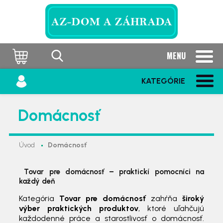
MENU
KATEGÓRIE
Domácnosť
Úvod
Domácnosť
Tovar pre domácnosť – praktickí pomocníci na
každý deň
Kategória
Tovar pre domácnosť
zahŕňa
široký
výber praktických produktov
, ktoré uľahčujú
každodenné práce a starostlivosť o domácnosť.