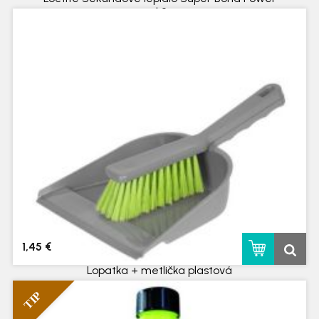
gel 2 g
skladom
1,45 €
Lopatka + metlička plastová
TIP
skladom