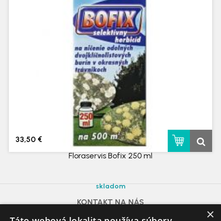
33,50 €
Floraservis Bofix 250 ml
skladom
KONTAKT NA NÁS
×
azdomazahrada@gmail.com
Táto webová lokalita používa súbory