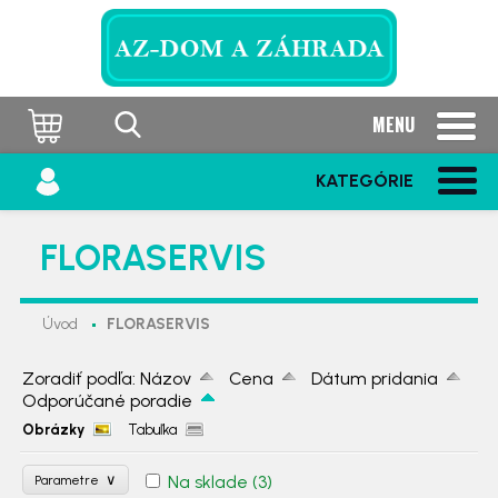
MENU
KATEGÓRIE
FLORASERVIS
Úvod
FLORASERVIS
Zoradiť podľa:
Názov
Cena
Dátum pridania
Odporúčané poradie
Obrázky
Tabuľka
∨
Na sklade
(3)
Parametre