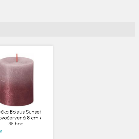
ečka Bolsius Sunset
ovočervená 8 cm /
35 hod.
m