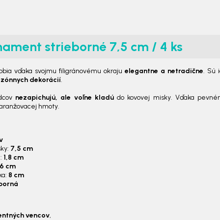
ament strieborné 7,5 cm / 4 ks
obia vďaka svojmu filigránovému okraju
elegantne a netradične
. Sú
ezónnych dekorácií
.
odcov
nezapichujú, ale voľne kladú
do kovovej misky. Vďaka pevném
 aranžovacej hmoty.
v
sky:
7,5 cm
a:
1,8 cm
6 cm
ka:
8 cm
eborná
entných vencov
,