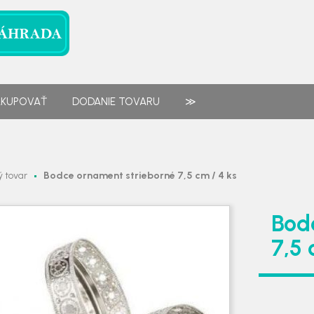
AKUPOVAŤ
DODANIE TOVARU
≫
 tovar
Bodce ornament strieborné 7,5 cm / 4 ks
Bod
7,5 