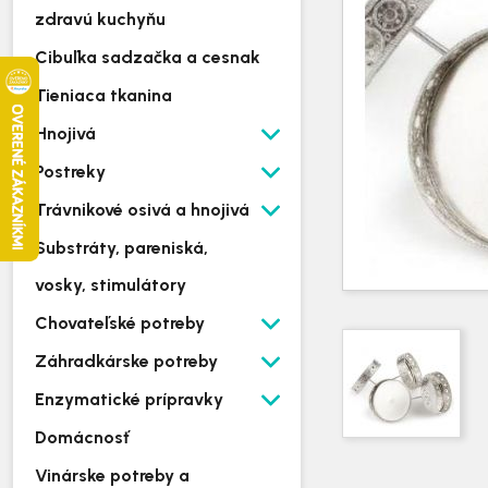
zdravú kuchyňu
Cibuľka sadzačka a cesnak
Tieniaca tkanina
Hnojivá
Postreky
Trávnikové osivá a hnojivá
Substráty, pareniská,
vosky, stimulátory
Chovateľské potreby
Záhradkárske potreby
Enzymatické prípravky
Domácnosť
Vinárske potreby a