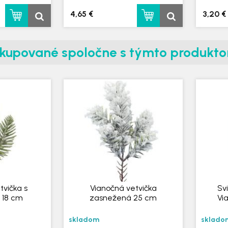
4,65 €
3,20 €
 kupované spoločne s týmto produkt
tvička s
Vianočná vetvička
Sv
i 18 cm
zasnežená 25 cm
Vi
skladom
sklado