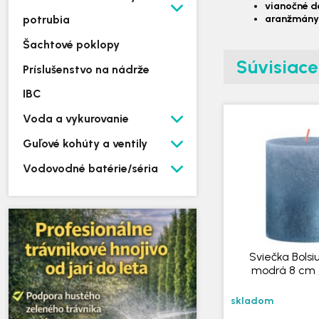
vianočné d
potrubia
aranžmán
Šachtové poklopy
Súvisiac
Príslušenstvo na nádrže
IBC
Voda a vykurovanie
Guľové kohúty a ventily
Vodovodné batérie/séria
Sviečka Bolsi
modrá 8 cm /
skladom