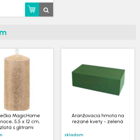
om
iečka MagicHome
Aranžovacia hmota na
anoce, 5,5 x 12 cm,
rezané kvety - zelená
zlatá s glitrami
m
skladom