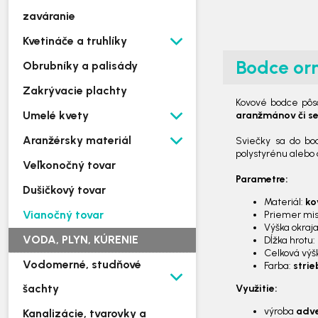
zaváranie
Kvetináče a truhlíky
Bodce orn
Obrubníky a palisády
Zakrývacie plachty
Kovové bodce pôs
Umelé kvety
aranžmánov či s
Aranžérsky materiál
Sviečky sa do b
polystyrénu alebo
Veľkonočný tovar
Parametre:
Dušičkový tovar
Materiál:
ko
Vianočný tovar
Priemer mi
Výška okraj
VODA, PLYN, KÚRENIE
Dĺžka hrotu:
Celková výš
Vodomerné, studňové
Farba:
stri
šachty
Využitie:
výroba
adv
Kanalizácie, tvarovky a