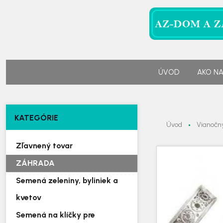
ÚVOD
AKO N
KATEGÓRIE
Úvod
Vianočný
Zľavnený tovar
ZÁHRADA
Semená zeleniny, byliniek a
kvetov
Semená na klíčky pre