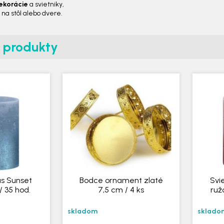
ekorácie
a svietniky,
y
na stôl alebo dvere.
e produkty
us Sunset
Bodce ornament zlaté
Svi
 35 hod.
7,5 cm / 4 ks
ruž
skladom
sklado