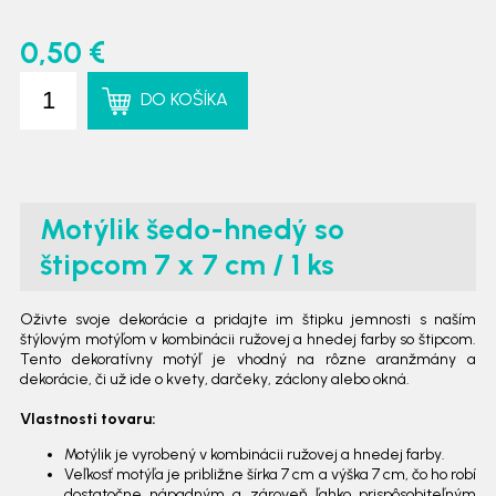
0,50 €
DO KOŠÍKA
Motýlik šedo-hnedý so
štipcom 7 x 7 cm / 1 ks
Oživte svoje dekorácie a pridajte im štipku jemnosti s naším
štýlovým motýľom v kombinácii ružovej a hnedej farby so štipcom.
Tento dekoratívny motýľ je vhodný na rôzne aranžmány a
dekorácie, či už ide o kvety, darčeky, záclony alebo okná.
Vlastnosti tovaru:
Motýlik je vyrobený v kombinácii ružovej a hnedej farby.
Veľkosť motýľa je približne šírka 7 cm a výška 7 cm, čo ho robí
dostatočne nápadným a zároveň ľahko prispôsobiteľným