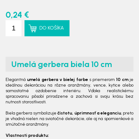
0,24 €
DO KOŠÍKA
Umelá gerbera biela 10 cm
Elegantná
umelá gerbera v bielej farbe
s priemerom
10 cm
je
ideálnou dekoráciou na rôzne aranžmány, vence, kytice alebo
samostatné ozdobenie interiéru. Vďaka realistickému
spracovaniu pôsobí prirodzene a zachová si svoju krásu bez
nutnosti starostlivosti.
Biela gerbera symbolizuje
čistotu, úprimnosť a eleganciu
, preto
je vhodná nielen na sviatočné dekorácie, ale aj na spomienkové a
smútočné aranžmány.
Vlastnosti produktu: