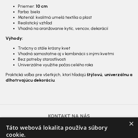
Priemer:
10 cm
Farba: biela
Materiál: kvalitná umelá textília a plast
Realistický vzhľad
Vhodná na aranžovanie kytíc, vencov, dekorácií
Výhody:
Trvácny a stále krásny kvet
Vhodná samostatne aj v kombinácii s inými kvetmi
Bez potreby starostlivosti
Univerzálne využitie počas celého roka
Praktická voľba pre všetkých, ktorí hľadajú
štýlovú, univerzálnu a
dlhotrvajúcu dekoráciu
.
KONTAKT NA NÁS
×
azdomazahrada@gmail.com
Táto webová lokalita používa súbory
Voda, Plyn, Kúrenie, Poklopy:
0915 625 310
cookie.
Záhrada:
0948 071 337