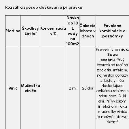
Rozsah a spôsob dávkovania prípravku
Dávka
do 10
Čakacia
Povolené
Škodlivý
Koncentrácia
L
Plodina
lehota v
kombinácie a
činiteľ
v %
vody
dňoch
poznámky
na
100m2
Preventívne
max.
3x za
sezónu.
Prvý
postrek sa robí na
začiatku infekcie,
najneskôr do fázy
5. Listu viniča.
Múčnatka
Nasledujúcu
Vinič
2 ml
28 dní
viniča
aplikáciu robíme s
odstupom 10-14
dní. Pri vysokom
infekčnom tlaku
múčnatky viniča
je možné interval
skrátiť.