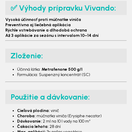
✅ Výhody prípravku Vivando:
Vysoká účinnosť proti múčnatke viniča
Preventívna aj liečebná aplikácia
Rýchle vstrebávanie a dlhodobá ochrana
Až 3 aplikácie za sezónu s intervalom 10–14 dní
Zloženie:
Účinná látka:
Metrafenone 500 g/l
Formulácia: Suspenzný koncentrát (SC)
Použitie a dávkovanie:
Cieľová plodina:
vinič
Choroba:
múčnatka viniča (Erysiphe necator)
Dávkovanie:
2 ml na 10 l vody na 100 m²
Čakacia lehota:
28 dní
Max. aplikácií:
3× počas vegetácie