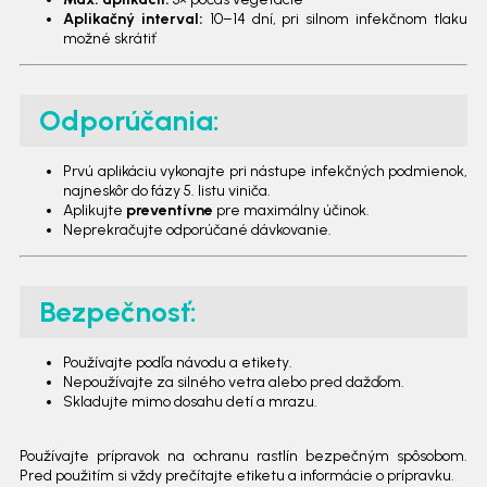
Aplikačný interval:
10–14 dní, pri silnom infekčnom tlaku
možné skrátiť
Odporúčania:
Prvú aplikáciu vykonajte pri nástupe infekčných podmienok,
najneskôr do fázy 5. listu viniča.
Aplikujte
preventívne
pre maximálny účinok.
Neprekračujte odporúčané dávkovanie.
Bezpečnosť:
Používajte podľa návodu a etikety.
Nepoužívajte za silného vetra alebo pred dažďom.
Skladujte mimo dosahu detí a mrazu.
Používajte prípravok na ochranu rastlín bezpečným spôsobom.
Pred použitím si vždy prečítajte etiketu a informácie o prípravku.