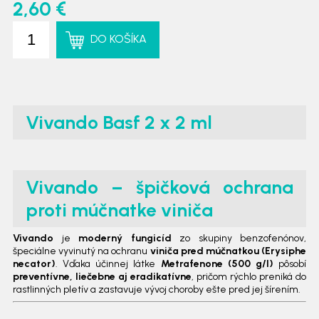
2,60 €
DO KOŠÍKA
Vivando Basf 2 x 2 ml
Vivando – špičková ochrana
proti múčnatke viniča
Vivando
je
moderný fungicíd
zo skupiny benzofenónov,
špeciálne vyvinutý na ochranu
viniča pred múčnatkou (Erysiphe
necator)
. Vďaka účinnej látke
Metrafenone (500 g/l)
pôsobí
preventívne, liečebne aj eradikatívne
, pričom rýchlo preniká do
rastlinných pletív a zastavuje vývoj choroby ešte pred jej šírením.