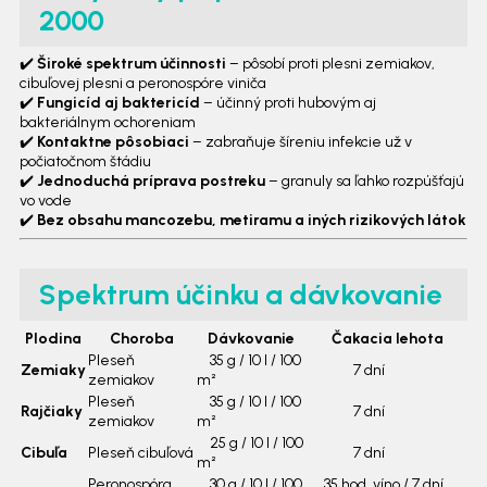
2000
✔️
Široké spektrum účinnosti
– pôsobí proti plesni zemiakov,
cibuľovej plesni a peronospóre viniča
✔️
Fungicíd aj baktericíd
– účinný proti hubovým aj
bakteriálnym ochoreniam
✔️
Kontaktne pôsobiaci
– zabraňuje šíreniu infekcie už v
počiatočnom štádiu
✔️
Jednoduchá príprava postreku
– granuly sa ľahko rozpúšťajú
vo vode
✔️
Bez obsahu mancozebu, metiramu a iných rizikových látok
Spektrum účinku a dávkovanie
Plodina
Choroba
Dávkovanie
Čakacia lehota
Pleseň
35 g / 10 l / 100
Zemiaky
7 dní
zemiakov
m²
Pleseň
35 g / 10 l / 100
Rajčiaky
7 dní
zemiakov
m²
25 g / 10 l / 100
Cibuľa
Pleseň cibuľová
7 dní
m²
Peronospóra
30 g / 10 l / 100
35 hod. víno / 7 dní