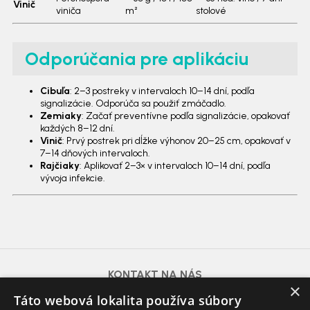
Vinič
viniča
m²
stolové
Odporúčania pre aplikáciu
Cibuľa
: 2–3 postreky v intervaloch 10–14 dní, podľa
signalizácie. Odporúča sa použiť zmáčadlo.
Zemiaky
: Začať preventívne podľa signalizácie, opakovať
každých 8–12 dní.
Vinič
: Prvý postrek pri dĺžke výhonov 20–25 cm, opakovať v
7–14 dňových intervaloch.
Rajčiaky
: Aplikovať 2–3× v intervaloch 10–14 dní, podľa
vývoja infekcie.
KONTAKT NA NÁS
×
azdomazahrada@gmail.com
Táto webová lokalita používa súbory
Voda, Plyn, Kúrenie, Poklopy:
0915 625 310