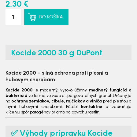
2,30 €
DO KOŠÍKA
Kocide 2000 30 g DuPont
Kocide 2000 – silná ochrana proti plesni a
hubovým chorobám
Kocide 2000
je moderný, vysoko účinný
meďnatý fungicíd a
baktericíd
vo forme vo vode dispergovateľných granúl. Určený je
na
ochranu zemiakov, cibule, rajčiakov a viniča
pred plesňou a
inými hubovými chorobami. Pôsobí
kontaktne
a zabraňuje
klíčeniu spór patogénov priamo na povrchu rastlín.
✅ Výhody prípravku Kocide