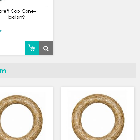
oreň Copi Cone-
bielený
m
om