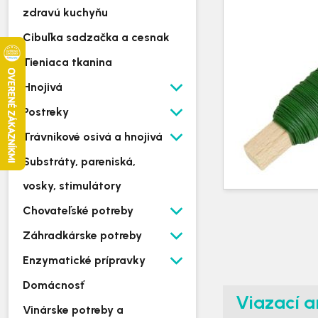
zdravú kuchyňu
Cibuľka sadzačka a cesnak
Tieniaca tkanina
Hnojivá
Postreky
Trávnikové osivá a hnojivá
Substráty, pareniská,
vosky, stimulátory
Chovateľské potreby
Záhradkárske potreby
Enzymatické prípravky
Domácnosť
Viazací a
Vinárske potreby a