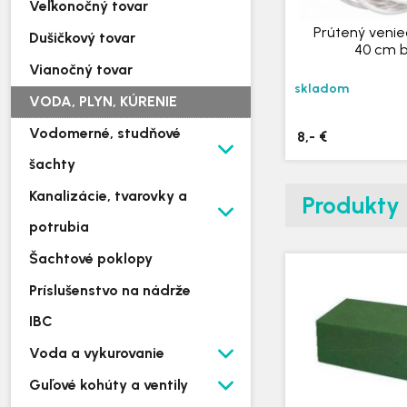
Veľkonočný tovar
Prútený venie
Dušičkový tovar
40 cm b
Vianočný tovar
skladom
VODA, PLYN, KÚRENIE
Vodomerné, studňové
8,- €
šachty
Kanalizácie, tvarovky a
Produkty
potrubia
Šachtové poklopy
Príslušenstvo na nádrže
IBC
Voda a vykurovanie
Guľové kohúty a ventily