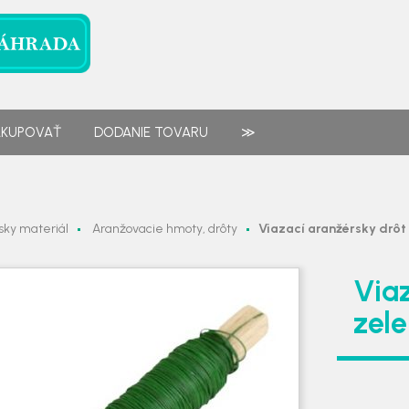
AKUPOVAŤ
DODANIE TOVARU
≫
sky materiál
Aranžovacie hmoty, drôty
Viazací aranžérsky drôt
Viaz
zel